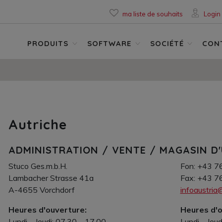
ma liste de souhaits
Login
PRODUITS
SOFTWARE
SOCIÉTÉ
CON
Autriche
ADMINISTRATION / VENTE / MAGASIN D'
Stuco Ges.m.b.H.
Fon: +43 7
Lambacher Strasse 41a
Fax: +43 7
A-4655 Vorchdorf
infoaustri
Heures d'ouverture:
Heures d'o
Lundi – Jeudi: 07.30 – 17.00
Lundi – Jeud