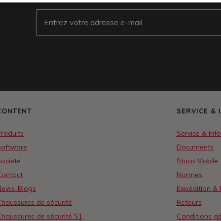
E-Mail
CONTENT
SERVICE & 
roduits
Service & Inf
Software
Documents
ociété
Stuco Mobile
Contact
Normes
News-Blogs
Expédition &
haussures de sécurité
Retours
haussures de sécurité S1
Conditions gé