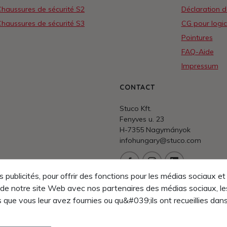
haussures de sécurité S2
Déclaration 
haussures de sécurité S3
CG pour logic
Pointures
FAQ-Aide
Impressum
CONTACT
Stuco Kft.
Fenyves u. 23
H-7355 Nagymányok
infohungary@stuco.com
es publicités, pour offrir des fonctions pour les médias sociaux
Service/Hotline
n de notre site Web avec nos partenaires des médias sociaux, l
+36 74 458 020
ue vous leur avez fournies ou qu&#039;ils ont recueillies dans 
FAQ/aide
Des problèmes? Nous sommes h