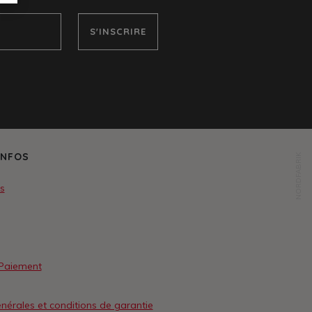
S'INSCRIRE
INFOS
NORDFABRIK
os
 Paiement
nérales et conditions de garantie