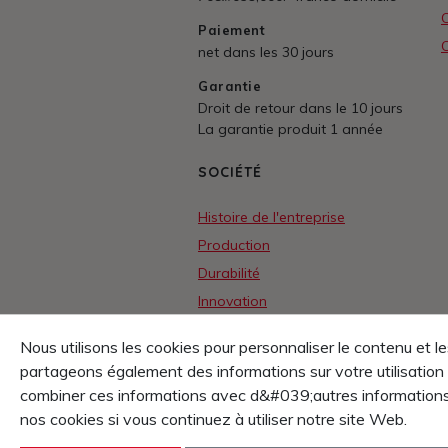
C
Paiement
C
net dans les 30 jours
Garantie
Droit de retour dans le 10 jours
La garantie produit 1 année
SOCIÉTÉ
Histoire de l'entreprise
Production
Durabilité
Innovation
Amfori BSCI-Norme Sociale
Nous utilisons les cookies pour personnaliser le contenu et l
Service & Infos
partageons également des informations sur votre utilisatio
combiner ces informations avec d&#039;autres informations q
nos cookies si vous continuez à utiliser notre site Web.