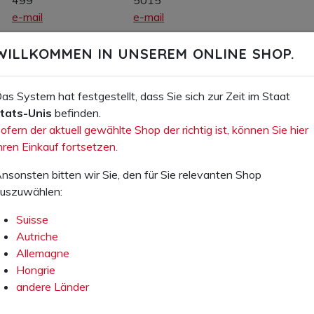
e-mail
e-mail
WILLKOMMEN IN UNSEREM ONLINE SHOP.
as System hat festgestellt, dass Sie sich zur Zeit im Staat
tats-Unis
befinden.
GESTION DES AFFAIRES
ofern der aktuell gewählte Shop der richtig ist, können Sie hier
René Höller
Benjamin Kauz
hren Einkauf fortsetzen.
Fon +43 7614 53
Fon +41 62 956 50
nsonsten bitten wir Sie, den für Sie relevanten Shop
53 0
16
uszuwählen:
e-mail
e-mail
Suisse
Autriche
Allemagne
Hongrie
andere Länder