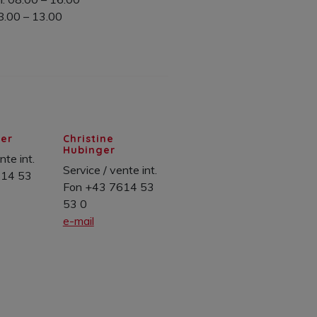
8.00 – 13.00
rer
Christine
Hubinger
nte int.
Service / vente int.
614 53
Fon +43 7614 53
53 0
e-mail