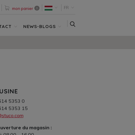
FR
mon panier
0
SEARCH
TACT
NEWS-BLOGS
USINE
614 5353 0
614 5353 15
a@stuco.com
uverture du magasin :
i: 08.00 – 16.00