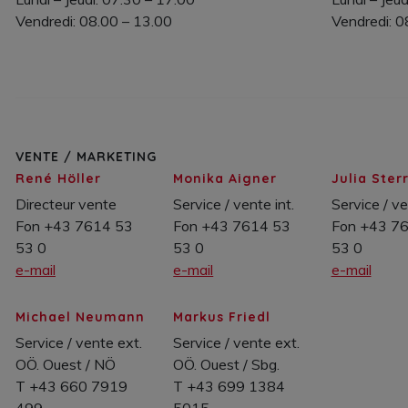
Vendredi: 08.00 – 13.00
Vendredi: 0
VENTE / MARKETING
René Höller
Monika Aigner
Julia Ster
Directeur vente
Service / vente int.
Service / ve
Fon +43 7614 53
Fon +43 7614 53
Fon +43 7
53 0
53 0
53 0
e-mail
e-mail
e-mail
Michael Neumann
Markus Friedl
Service / vente ext.
Service / vente ext.
OÖ. Ouest / NÖ
OÖ. Ouest / Sbg.
T +43 660 7919
T +43 699 1384
499
5015