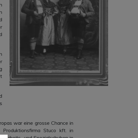
n
h
d
r
d
n
r
g
t
d
s
ropas war eine grosse Chance in
Produktionsfirma Stuco kft. in
herheits- und Spezialschuhen in