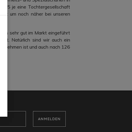
015 je eine Tochtergesellschaft
arkt um noch näher bei unseren
cuts
sehr gut im Markt eingeführt
tät. Natürlich sind wir auch ein
unternehmen ist und auch nach 126
ANMELDEN