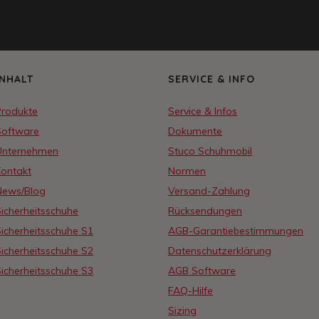
INHALT
SERVICE & INFO
Produkte
Service & Infos
Software
Dokumente
Unternehmen
Stuco Schuhmobil
Kontakt
Normen
News/Blog
Versand-Zahlung
icherheitsschuhe
Rücksendungen
icherheitsschuhe S1
AGB-Garantiebestimmungen
icherheitsschuhe S2
Datenschutzerklärung
icherheitsschuhe S3
AGB Software
FAQ-Hilfe
Sizing