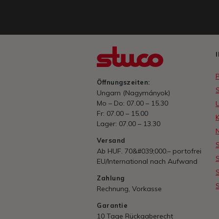
Öffnungszeiten:
Ungarn (Nagymányok)
Mo – Do: 07.00 – 15.30
Fr: 07.00 – 15.00
Lager: 07.00 – 13.30
Versand
S
Ab HUF. 70&#039;000.– portofrei
S
EU/International nach Aufwand
S
Zahlung
S
Rechnung, Vorkasse
Garantie
10 Tage Rückgaberecht