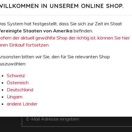
WILLKOMMEN IN UNSEREM ONLINE SHOP.
Ungarn. In Österreich und Deutschland wurden 1998 und 2
gegründet, für Stuco wichtige Standbeine im EU-Binnenm
Kunden zu sein.
as System hat festgestellt, dass Sie sich zur Zeit im Staat
ereinigte Staaten von Amerika
befinden.
Heute sind unsere Produkte unter den Marken
stuco
und
o
ofern der aktuell gewählte Shop der richtig ist, können Sie hier
und bekannt für einzigartigen Komfort und ihre hohe Quali
hren Einkauf fortsetzen.
bisschen stolz, dass Stuco immer noch ein reines Familien
Jahren nach wie vor zu 100% in Europa produzieren kann.
nsonsten bitten wir Sie, den für Sie relevanten Shop
uszuwählen:
Schweiz
Österreich
Deutschland
Ungarn
andere Länder
E-Mail
: