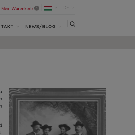
DE
Mein Warenkorb
0
SUCHE
NTAKT
NEWS/BLOG
a
n
n
d
.