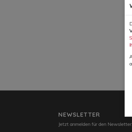
D
V
S
I
A
a
NEWSLETTER
Jetzt anmelden für den Newsletter