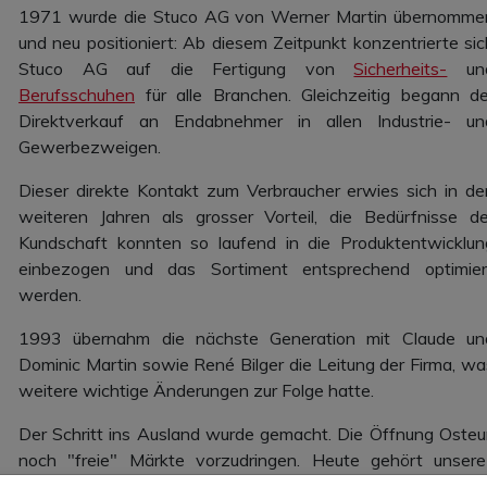
1971 wurde die Stuco AG von Werner Martin übernomme
und neu positioniert: Ab diesem Zeitpunkt konzentrierte sic
Stuco AG auf die Fertigung von
Sicherheits-
un
Berufsschuhen
für alle Branchen. Gleichzeitig begann de
Direktverkauf an Endabnehmer in allen Industrie- un
Gewerbezweigen.
Dieser direkte Kontakt zum Verbraucher erwies sich in de
weiteren Jahren als grosser Vorteil, die Bedürfnisse de
Kundschaft konnten so laufend in die Produktentwicklun
einbezogen und das Sortiment entsprechend optimier
werden.
1993 übernahm die nächste Generation mit Claude un
Dominic Martin sowie René Bilger die Leitung der Firma, wa
weitere wichtige Änderungen zur Folge hatte.
Der Schritt ins Ausland wurde gemacht. Die Öffnung Osteu
noch "freie" Märkte vorzudringen. Heute gehört unsere 
Nagymanyok (Ungarn) zu den wichtigsten Anbietern von Sic